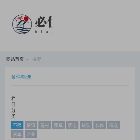
网站首页
搜索
条件筛选
栏
目
分
类
不限
资讯
建材
家具
家电
软装
装修
精选
资本
产业