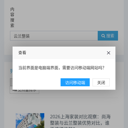
内
容
搜
索
搜索
查看
当前界面是电脑端界面，需要访问移动端网站吗？
列表
时间排序
点击排序
评论排序
评分排序
访问移动端
关闭
支持量排序
2026上海家装对比观察：尚海
整装与云兰整装优势对比，谁