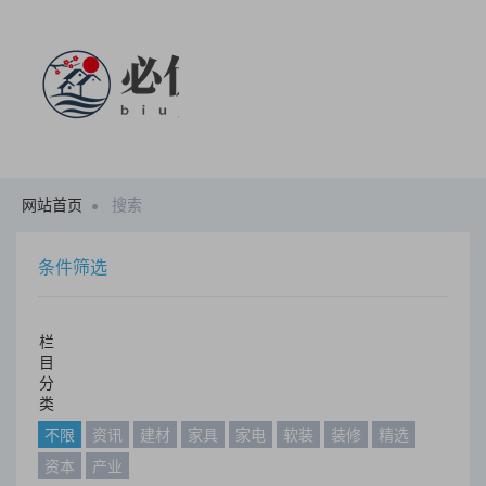
网站首页
搜索
条件筛选
栏
目
分
类
不限
资讯
建材
家具
家电
软装
装修
精选
资本
产业