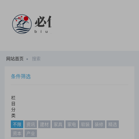
网站首页
搜索
条件筛选
栏
目
分
类
不限
资讯
建材
家具
家电
软装
装修
精选
资本
产业