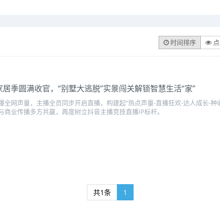
时间排序
点
居季圆满收官，“别墅大逃脱”实景闯关解锁智慧生活“家”
全网声量，主播全员同步开启直播，构建起“热点声量-直播狂欢-达人成长-种
与商业传播多方共赢，再度树立抖音主播竞技直播IP标杆。
共1条
1