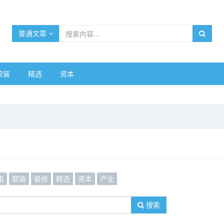
普通文章
软装
精选
资本
电
软装
装修
精选
资本
产业
搜索