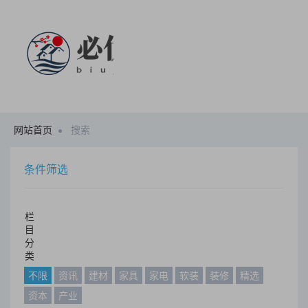
网站首页
搜索
条件筛选
栏
目
分
类
不限
资讯
建材
家具
家电
软装
装修
精选
资本
产业