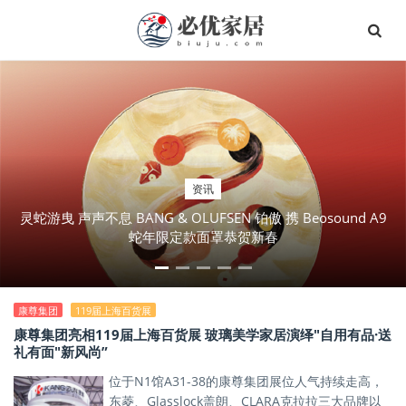
资讯
灵蛇游曳 声声不息 BANG & OLUFSEN 铂傲 携 Beosound A9
蛇年限定款面罩恭贺新春
康尊集团
119届上海百货展
康尊集团亮相119届上海百货展 玻璃美学家居演绎"自用有品·送
礼有面"新风尚”
位于N1馆A31-38的康尊集团展位人气持续走高，
东菱、Glasslock盖朗、CLARA克拉拉三大品牌以