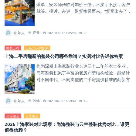
爆单，安装师傅临时加价三倍，不接；不接，客户
就等。投诉、差评、退货接踵而来。“货卖出去了，
但安装跟不上，卖得越多，口碑砸得越狠。”
创始人
产业
2026-07-01 11:05:59
20
整装公司
上海二手房翻新
上海二手房翻新的整装公司哪些靠谱？实测对比告诉你答案
作为深耕上海家装行业长达三十二年的本土企业，
尚海整装积累了丰富的老房户型结构经验，能够针
对不同年代、不同类型的二手房提供精准的翻新方
案。
创始人
装修
2026-06-25 16:59:41
12
尚海整装
云兰整装
2026上海家装对比观察：尚海整装与云兰整装优势对比，谁更
值得信赖？