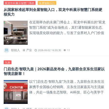
双龙中科展示智慧门系统
全屋智能入口
从国家标准起草到全屋智能入口，双龙中科展示智慧门系统硬
核实力
在近期举办的永康门博会上，双龙中科展出的“双龙
智慧门系统”成为全场焦点，其打通智能家居生态、
实现场景化联动的能力，引发了业界对入户门价值
重塑的深度思考。
创始人
产业
2026-06-02 16:30:30
11
九皇
门启生态·智联九皇｜2026新品发布会，九皇联合京东生活家以
智境启新章！
以“门启生态·智联九皇”为主题，九皇联合京东生活
家携手全国核心经销商、京东生活家嘉宾与主流媒
体，共赴一场集生态智联、AI科技、匠心与美学于
一体的家居安防盛宴，现场人气爆棚，高光不断！