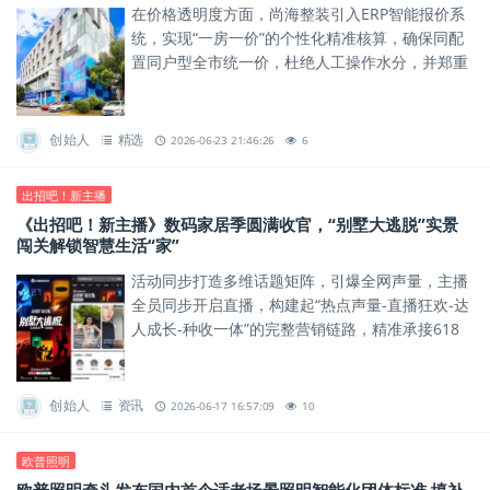
在价格透明度方面，尚海整装引入ERP智能报价系
统，实现“一房一价”的个性化精准核算，确保同配
置同户型全市统一价，杜绝人工操作水分，并郑重
承诺“预算=决算”。
创始人
精选
2026-06-23 21:46:26
6
出招吧！新主播
《出招吧！新主播》数码家居季圆满收官，“别墅大逃脱”实景
闯关解锁智慧生活“家”
活动同步打造多维话题矩阵，引爆全网声量，主播
全员同步开启直播，构建起“热点声量-直播狂欢-达
人成长-种收一体”的完整营销链路，精准承接618
营销节奏，实现内容流量、主播成长、大促预热与
商业传播多方共赢...
创始人
资讯
2026-06-17 16:57:09
10
欧普照明