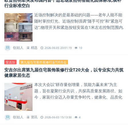
欧普照明牵头发布国内首个适老场景照明智能化团体标准,填补
行业标准空白
近场控制解决的是最基础的问题——老年人能不能
随时掌控灯光。近场控制强调“随手可控”和“紧急可
达”,物理开关和紧急按钮安装在1米左右控制范围内,
不论站立还是坐姿都触手可及。
创始人
精选
2026-06-05 20:01:19
10
安吉尔
第九届住宅装饰装修行业T20大会
安吉尔出席第九届住宅装饰装修行业T20大会，以专业实力共筑
健康家居生态
本次大会以“耕存量创增量，筑能力赢未来”为主
题，旨在凝聚行业共识，共探高质量发展路径。如
今，家装行业迈入存量竞争时代，健康化、品质化
成为家装破局的焦点；而千亿级净水赛道，已形成
装企发展的黄金突破口。
创始人
资讯
2026-06-03 15:13:50
4