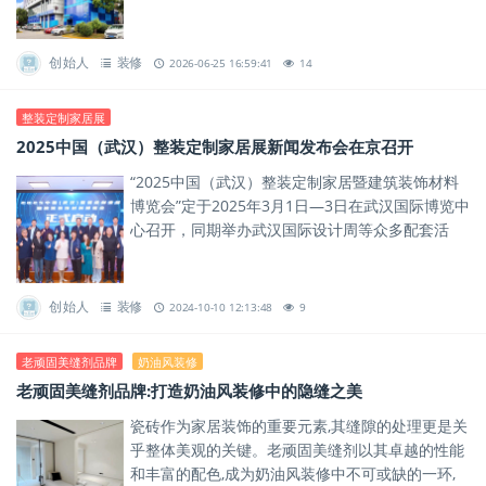
案。
创始人
装修
2026-06-25 16:59:41
14
整装定制家居展
2025中国（武汉）整装定制家居展新闻发布会在京召开
“2025中国（武汉）整装定制家居暨建筑装饰材料
博览会”定于2025年3月1日—3日在武汉国际博览中
心召开，同期举办武汉国际设计周等众多配套活
动，展会也获得湖北省建材家居众多商协会鼎力支
持。
创始人
装修
2024-10-10 12:13:48
9
老顽固美缝剂品牌
奶油风装修
老顽固美缝剂品牌:打造奶油风装修中的隐缝之美
瓷砖作为家居装饰的重要元素,其缝隙的处理更是关
乎整体美观的关键。老顽固美缝剂以其卓越的性能
和丰富的配色,成为奶油风装修中不可或缺的一环,