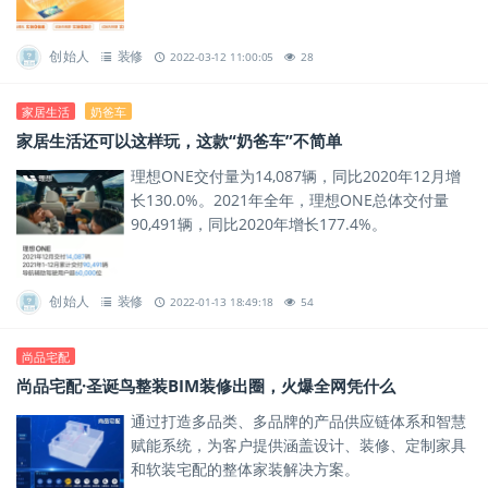
创始人
装修
2022-03-12 11:00:05
28
家居生活
奶爸车
家居生活还可以这样玩，这款“奶爸车”不简单
理想ONE交付量为14,087辆，同比2020年12月增
长130.0%。2021年全年，理想ONE总体交付量
90,491辆，同比2020年增长177.4%。
创始人
装修
2022-01-13 18:49:18
54
尚品宅配
尚品宅配·圣诞鸟整装BIM装修出圈，火爆全网凭什么
通过打造多品类、多品牌的产品供应链体系和智慧
赋能系统，为客户提供涵盖设计、装修、定制家具
和软装宅配的整体家装解决方案。