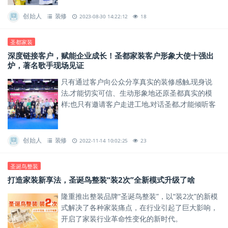
创始人
装修
2023-08-30 14:22:12
18
圣都家装
深度链接客户，赋能企业成长！圣都家装客户形象大使十强出
炉，著名歌手现场见证
只有通过客户向公众分享真实的装修感触,现身说
法,才能切实可信、生动形象地还原圣都真实的模
样;也只有邀请客户走进工地,对话圣都,才能倾听客
户对圣都的真实评价、意见建议,促进圣都向上、向
善发展。
创始人
装修
2022-11-14 10:02:25
23
圣诞鸟整装
打造家装新享法，圣诞鸟整装“装2次”全新模式升级了啥
隆重推出整装品牌“圣诞鸟整装”，以“装2次”的新模
式解决了各种家装痛点，在行业引起了巨大影响，
开启了家装行业革命性变化的新时代。