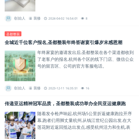
为业主打造出了令人惊艳的隐缝效果。
创始人
装修
2024-04-02 16:54:01
8
圣都整装
全城近千位客户报名,圣都整装年终答谢宴引爆岁末感恩潮
年终家宴的邀请发出后,圣都整装在各个渠道都收到
了老客户的报名,杭州各个区的线下门店、微信公众
号的留言区、公司的官方客服电话。
创始人
装修
2023-12-11 16:35:51
16
传递亚运精神冠军品质，圣都整装成功举办全民亚运健康跑
随着发令枪声响起,杭州场5公里折返健康跑拉开序
幕,跑者们用脚丈量杭州,从钱江世纪公园出发,在大
莲花附近返回抵达出发点,感受杭州活力和生机,表
达对美好生活的憧憬。