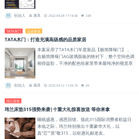
创始人
家具
2022-04-28 17:18:40
248
TATA木门
品质家居
TATA木门：打造充满高级感的品质家居
本案采用了TATA木门年度新品【极简降噪门】，
在极简降噪门AG玻璃面板的映衬下，整个空间色调
相得益彰，干净的配色给家里带来最纯净的视觉享
受。
创始人
家具
2022-03-12 11:05:16
49
玮兰床垫
玮兰床垫315强势来袭|十重大礼惊喜放送 等你来拿
睡眠盛惠，感恩回馈。值此315国际消费者权益日
来临之际，玮兰特别推出十重豪华大礼，以
真“芯”“质”敬315，以钜惠礼献老友。