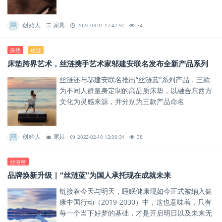
创始人
家具
2022-03-01 17:47:51
74
床垫
丝涟
床垫跨界艺术，丝涟携手艺术家邬建安联名发布全新产品系列
丝涟还与邬建安联名推出“丝涟蓝”系列产品，三款
为不同人群量身定制的高品质床垫，以融合东西方
文化为灵感来源，并分别为三款产品命名
为“曜”、“灵犀”和“源启”。
创始人
家具
2022-02-10 12:00:34
38
丝涟蓝
品牌焕新升级 | “丝涟蓝”为国人承托现在成就未来
链接着今天与明天，睡眠健康现如今正式被纳入健
康中国行动（2019-2030）中，这也意味着，只有
每一个当下好梦的基础，才是开启明日以及未来无