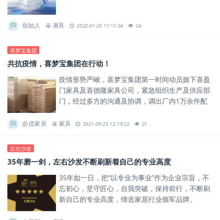
限可能的钥匙。
创始人
家具
2022-01-26 11:11:24
24
喜梦宝集团
共抗疫情，喜梦宝集团在行动！
疫情形势严峻，喜梦宝集团第一时间动员旗下喜盈
门家具及喜德隆家具公司，紧急组织生产及供应部
门，经过多方的沟通及协调，调出厂内1万余件配
套家具，优先保障隔离房使用。
必优家居
家具
2021-09-25 12:19:22
21
左右沙发
35年磨一剑，左右沙发不断刷新着自己的专业高度
35年如一日，把“以专业为事业”作为企业宗旨，不
忘初心，坚守匠心，自我突破，保持前行，不断刷
新自己的专业高度，缔造家居行业领军品牌。