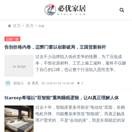
首页
>
家具
>
列表
迈辉门窗
告别价格内卷，迈辉门窗以创新破局，立国货新标杆
过去不少品牌陷入低价竞争的怪圈，为了压低成
本，不惜在原材料、工艺上偷工减料，最终不仅砸
了自己的口碑，也让整个行业陷入恶性竞争。
创始人
家具
2026-01-04 12:46:48
3
Stareep希瑞以“双智能”重构睡眠逻辑，让AI真正理解人体
过去十年，智能床更多停留在“电动化”层面，依赖
电机升降、功能叠加来营造“智能感”。而真正触及
用户需求的，不是“会动的床”，而是长期稳定的深
度睡眠。