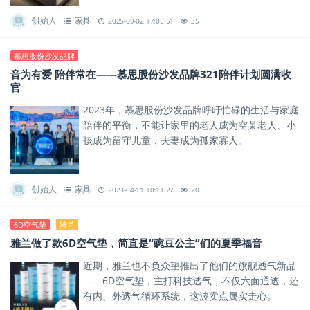
创始人
家具
2025-09-02 17:05:51
35
慕思股份沙发品牌
音为有爱 陪伴常在——慕思股份沙发品牌321陪伴计划圆满收
官
2023年，慕思股份沙发品牌呼吁忙碌的生活与家庭
陪伴的平衡，不能让家里的老人成为空巢老人、小
孩成为留守儿童，夫妻成为孤家寡人。
创始人
家具
2023-04-11 10:11:27
20
6D空气垫
雅兰
雅兰做了款6D空气垫，简直是“豌豆公主”们的夏季福音
近期，雅兰也不负众望推出了他们的旗舰透气新品
——6D空气垫，主打科技透气，不仅六面通透，还
有内、外透气循环系统，这波卖点属实走心。