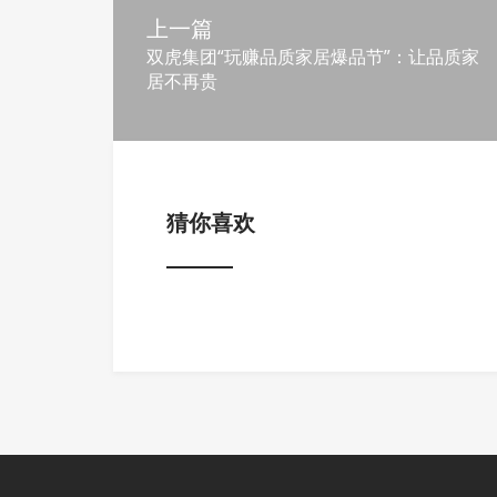
上一篇
双虎集团“玩赚品质家居爆品节”：让品质家
居不再贵
猜你喜欢