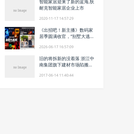
智能家居迎来了新的蓝海,狄
耐克智能家居企业上市
2020-11-17 14:57:29
《出招吧！新主播》数码家
居季圆满收官，“别墅大逃
脱”实景闯关解锁智慧生
2026-06-17 16:57:09
活“家”
旧的将拆新的没着落 浙江中
南集团旗下建材市场陷搬迁
窘境
2017-06-14 11:40:44