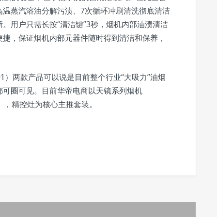
高温蒸汽溶油分解污渍、7次循环冲刷清洗彻底清洁
。用户只需长按“清洁键”3秒，烟机内部油渍清洁
便捷，保证烟机内部元器件随时得到清洁和保养，
1）两款产品可以说是目前整个行业“大吸力”油烟
都可圈可见。目前华帝电商以天镜系列烟机
0042b），精控灶为核心主推套装。