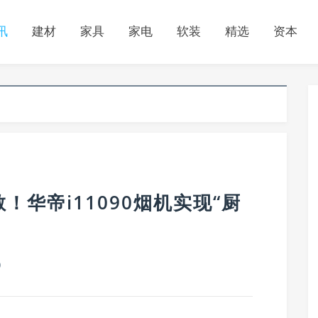
讯
建材
家具
家电
软装
精选
资本
华帝i11090烟机实现“厨
0