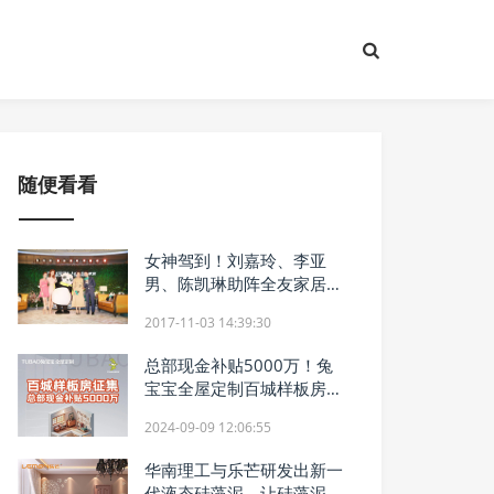
随便看看
女神驾到！刘嘉玲、李亚
男、陈凯琳助阵全友家居天
猫双十一
2017-11-03 14:39:30
总部现金补贴5000万！兔
宝宝全屋定制百城样板房征
集活动开启！
2024-09-09 12:06:55
华南理工与乐芒研发出新一
代液态硅藻泥，让硅藻泥行