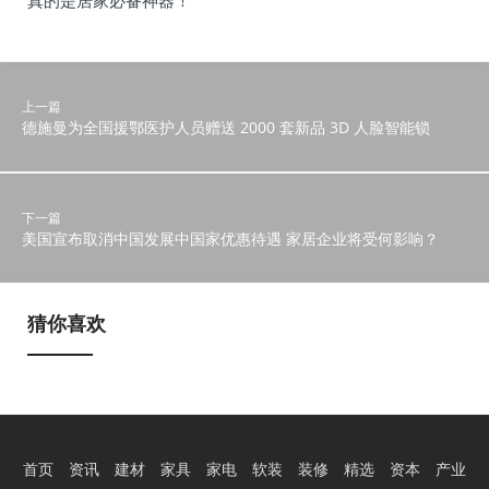
真的是居家必备神器！
上一篇
德施曼为全国援鄂医护人员赠送 2000 套新品 3D 人脸智能锁
下一篇
美国宣布取消中国发展中国家优惠待遇 家居企业将受何影响？
猜你喜欢
首页
资讯
建材
家具
家电
软装
装修
精选
资本
产业