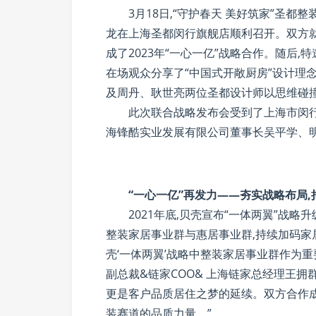
3月18日,“守护春天 美好筑家”圣
龙在上海圣都闵行旗舰店顺利召开。双方
成了2023年“一心一亿”战略合作。随后
在场观众分享了“中国式开敞厨房”设计理
及周丹、耿世亮两位圣都设计师以思维碰
此次联合战略发布会受到了上海市闵
海锋酷实业发展有限公司董事长吴平学、
“一心一亿”再发力——夯实战略布局
2021年底,贝壳宣布“一体两翼”战略
整装家居事业群与惠居事业群,持续加码家
壳‘一体两翼’战略中整装家居事业群作为
副总裁&链家COO& 上海链家总经理王拥
更是客户品质居住之梦的延续。双方合作
装赛道的品质力量。”