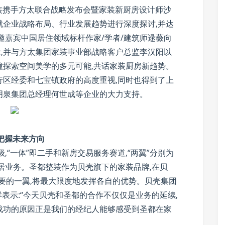
都整装携手方太联合战略发布会暨家装新厨房设计师沙
就企业战略布局、行业发展趋势进行深度探讨,并达
,特邀嘉宾中国居住领域标杆作家/学者/建筑师逯薇向
念,并与方太集团家装事业部战略客户总监李汉阳以
撞探索空间美学的多元可能,共话家装厨房新趋势。
行区经委和七宝镇政府的高度重视,同时也得到了上
明泉集团总经理何世成等企业的大力支持。
,把握未来方向
升级,“一体”即二手和新房交易服务赛道,“两翼”分别为
居业务。圣都整装作为贝壳旗下的家装品牌,在贝
重要的一翼,将最大限度地发挥各自的优势。贝壳集团
群表示:“今天贝壳和圣都的合作不仅仅是业务的延续,
成功的原因正是我们的经纪人能够感受到圣都在家