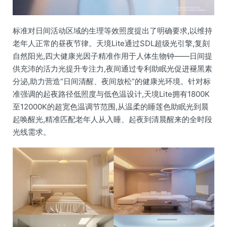
标准对日间活动区域的生理等效照度提出了明确要求,以维持
老年人正常的昼夜节律。天境Lite通过SDL超级光引擎,复刻
自然阳光,四大健康光因子精准作用于人体生物钟——日间提
供充沛的活力光提升专注力,夜间通过专利助眠光促进褪黑素
分泌,助力营造“日间清醒、夜间放松”的健康光环境。针对标
准强调的起夜路径低照度与低色温设计,天境Lite拥有1800K
至12000K的超宽色温调节范围,从温柔的睡莲色助眠光到晨
起唤醒光,精准匹配老年人从入睡、起夜到清晨醒来的全时段
光线需求。