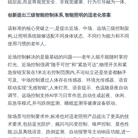
础层面,而是将视觉安全、非视觉健康、行为引导融为一体。
创新提出三级智能控制体系,智能照明的适老化答案
该标准的核心突破之一,是提出近场、中场、远场三级控制架
构,让照明系统能够适配不同身体状态、不同行为能力和不同
使用习惯的老年人。
近场控制解决的是最基础的问题——老年人能不能随时掌控
灯光。近场控制强调“随手可控”和“紧急可达”,物理开关和紧
急按钮安装在1米左右控制范围内,不论站立还是坐姿都触手
可及。中场控制通过人体存在传感器、环境光传感器、语音
联动实现“无感智能”,人来灯亮、语音提示、色温随昼夜自动
调节。远场控制支持AI学习日常作息,自动生成起夜、休闲、
应急等模式,并与跌倒监测、睡眠监测等健康设备联动。
除场景与控制要求外,标准也对适老照明产品提出了更高的技
术要求,包括蓝光防护、频闪与闪变控制、噪声控制、显色性
能,以及离线语音、跌倒监测、自动报警等主动响应功能,进一