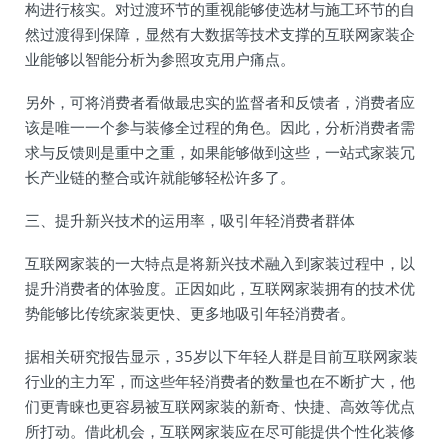
构进行核实。对过渡环节的重视能够使选材与施工环节的自
然过渡得到保障，显然有大数据等技术支撑的互联网家装企
业能够以智能分析为参照攻克用户痛点。
另外，可将消费者看做最忠实的监督者和反馈者，消费者应
该是唯一一个参与装修全过程的角色。因此，分析消费者需
求与反馈则是重中之重，如果能够做到这些，一站式家装冗
长产业链的整合或许就能够轻松许多了。
三、提升新兴技术的运用率，吸引年轻消费者群体
互联网家装的一大特点是将新兴技术融入到家装过程中，以
提升消费者的体验度。正因如此，互联网家装拥有的技术优
势能够比传统家装更快、更多地吸引年轻消费者。
据相关研究报告显示，35岁以下年轻人群是目前互联网家装
行业的主力军，而这些年轻消费者的数量也在不断扩大，他
们更青睐也更容易被互联网家装的新奇、快捷、高效等优点
所打动。借此机会，互联网家装应在尽可能提供个性化装修