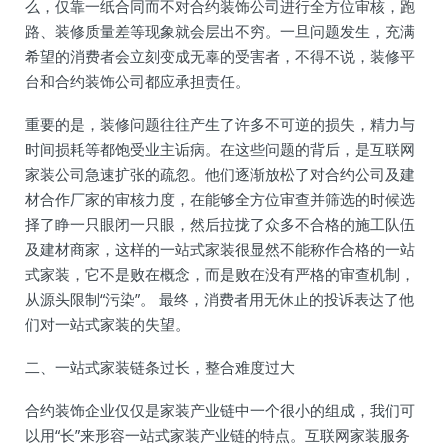
么，仅靠一纸合同而不对合约装饰公司进行全方位审核，跑
路、装修质量差等现象就会层出不穷。一旦问题发生，充满
希望的消费者会立刻变成无辜的受害者，不得不说，装修平
台和合约装饰公司都应承担责任。
重要的是，装修问题往往产生了许多不可逆的损失，精力与
时间损耗等都饱受业主诟病。在这些问题的背后，是互联网
家装公司急速扩张的疏忽。他们逐渐放松了对合约公司及建
材合作厂家的审核力度，在能够全方位审查并筛选的时候选
择了睁一只眼闭一只眼，然后拉拢了众多不合格的施工队伍
及建材商家，这样的一站式家装很显然不能称作合格的一站
式家装，它不是败在概念，而是败在没有严格的审查机制，
从源头限制“污染”。 最终，消费者用无休止的投诉表达了他
们对一站式家装的失望。
二、一站式家装链条过长，整合难度过大
合约装饰企业仅仅是家装产业链中一个很小的组成，我们可
以用“长”来形容一站式家装产业链的特点。互联网家装服务