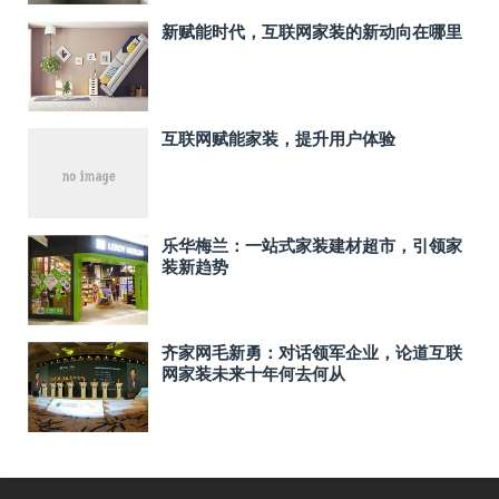
新赋能时代，互联网家装的新动向在哪里
互联网赋能家装，提升用户体验
乐华梅兰：一站式家装建材超市，引领家
装新趋势
齐家网毛新勇：对话领军企业，论道互联
网家装未来十年何去何从