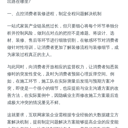
出路在哪里?
一、点控消费者装修进程，制定全程问题解决机制
一站式家装产业链虽然过长，但只要细心将每个环节单独分
析并控制风险，做到点对点的把控不是难题。将设计、选
材、装修、售后等环节进行细致切割，在敏感环节对消费者
做针对性培训，让消费者更加了解装修流程与装修细节，成
为家装过程真正的主人。
与此同时，向消费者开放相应的监督权力，让消费者知悉装
修时的突发性变化，及时为消费者预留心理反弹空间。例
如，在施工环节，施工队在实际测量后发现与预期方案冲
突，即使是一个很小的细节，也应提前与业主沟通方案的改
善方法，在实际案例中，因隐瞒业主而修改施工方案最后造
成极大冲突的情况屡见不鲜。
这就要求，互联网家装企业需根据专业经验的大数据建立方
案解决机制，提前制定问题解决方案能够提高企业的应变能