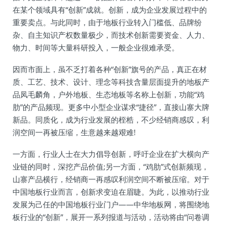
在某个领域具有“创新”成就。创新，成为企业发展过程中的
重要卖点。与此同时，由于地板行业转入门槛低、品牌纷
杂、自主知识产权数量极少，而技术创新需要资金、人力、
物力、时间等大量科研投入，一般企业很难承受。
因而市面上，虽不乏打着各种“创新”旗号的产品，真正在材
质、工艺、技术、设计、理念等科技含量层面提升的地板产
品凤毛麟角，户外地板、生态地板等名称上创新，功能“鸡
肋”的产品频现。更多中小型企业谋求“捷径”，直接山寨大牌
新品。同质化，成为行业发展的桎梏，不少经销商感叹，利
润空间一再被压缩，生意越来越艰难!
一方面，行业人士在大力倡导创新，呼吁企业在扩大横向产
业链的同时，深挖产品价值;另一方面，“鸡肋”式创新频现，
山寨产品横行，经销商一再感叹利润空间不断被压缩。对于
中国地板行业而言，创新求变迫在眉睫。为此，以推动行业
发展为己任的中国地板行业门户——中华地板网，将围绕地
板行业的“创新”，展开一系列报道与活动，活动将由“问卷调