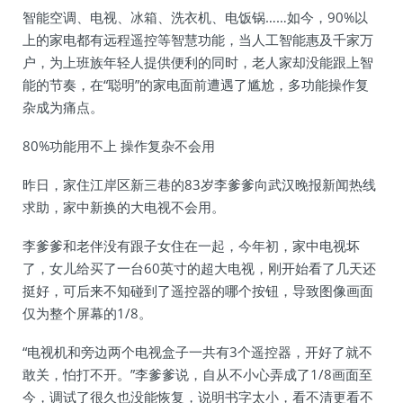
智能空调、电视、冰箱、洗衣机、电饭锅……如今，90%以
上的家电都有远程遥控等智慧功能，当人工智能惠及千家万
户，为上班族年轻人提供便利的同时，老人家却没能跟上智
能的节奏，在“聪明”的家电面前遭遇了尴尬，多功能操作复
杂成为痛点。
80%功能用不上 操作复杂不会用
昨日，家住江岸区新三巷的83岁李爹爹向武汉晚报新闻热线
求助，家中新换的大电视不会用。
李爹爹和老伴没有跟子女住在一起，今年初，家中电视坏
了，女儿给买了一台60英寸的超大电视，刚开始看了几天还
挺好，可后来不知碰到了遥控器的哪个按钮，导致图像画面
仅为整个屏幕的1/8。
“电视机和旁边两个电视盒子一共有3个遥控器，开好了就不
敢关，怕打不开。”李爹爹说，自从不小心弄成了1/8画面至
今，调试了很久也没能恢复，说明书字太小，看不清更看不