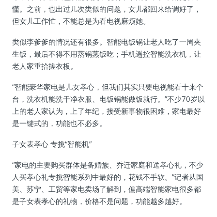
懂。之前，也出过几次类似的问题，女儿都回来给调好了，
但女儿工作忙，不能总是为看电视麻烦她。
类似李爹爹的情况还有很多。智能电饭锅让老人吃了一周夹
生饭，最后不得不用蒸锅蒸饭吃；手机遥控智能洗衣机，让
老人家重拾搓衣板。
“智能豪华家电是儿女孝心，但我们其实只要电视能看十来个
台，洗衣机能洗干净衣服、电饭锅能做饭就行。”不少70岁以
上的老人家认为，上了年纪，接受新事物很困难，家电最好
是一键式的，功能也不必多。
子女表孝心 专挑“智能机”
“家电的主要购买群体是备婚族、乔迁家庭和送孝心礼，不少
人买孝心礼专挑智能系列中最好的，花钱不手软。”记者从国
美、苏宁、工贸等家电卖场了解到，偏高端智能家电很多都
是子女表孝心的礼物，价格不是问题，功能越多越好。