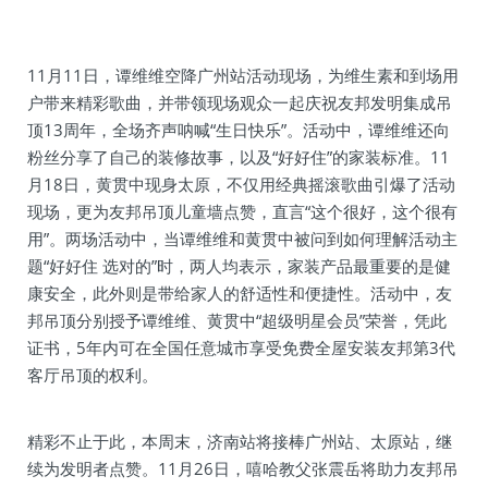
11月11日，谭维维空降广州站活动现场，为维生素和到场用
户带来精彩歌曲，并带领现场观众一起庆祝友邦发明集成吊
顶13周年，全场齐声呐喊“生日快乐”。活动中，谭维维还向
粉丝分享了自己的装修故事，以及“好好住”的家装标准。11
月18日，黄贯中现身太原，不仅用经典摇滚歌曲引爆了活动
现场，更为友邦吊顶儿童墙点赞，直言“这个很好，这个很有
用”。两场活动中，当谭维维和黄贯中被问到如何理解活动主
题“好好住 选对的”时，两人均表示，家装产品最重要的是健
康安全，此外则是带给家人的舒适性和便捷性。活动中，友
邦吊顶分别授予谭维维、黄贯中“超级明星会员”荣誉，凭此
证书，5年内可在全国任意城市享受免费全屋安装友邦第3代
客厅吊顶的权利。
精彩不止于此，本周末，济南站将接棒广州站、太原站，继
续为发明者点赞。11月26日，嘻哈教父张震岳将助力友邦吊