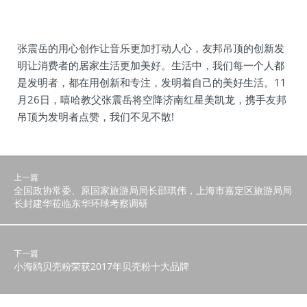
张震岳的用心创作让音乐更加打动人心，友邦吊顶的创新发
明让消费者的居家生活更加美好。生活中，我们每一个人都
是发明者，都在用创新和专注，发明着自己的美好生活。11
月26日，嘻哈教父张震岳将空降济南红星美凯龙，携手友邦
吊顶为发明者点赞，我们不见不散!
上一篇
全国政协常委、原国家旅游局局长邵琪伟，上海市嘉定区旅游局局
长封建华莅临东华环球考察调研
下一篇
小海鸥贝壳粉荣获2017年贝壳粉十大品牌