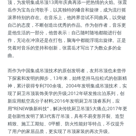
顶，为发明集成吊顶13周年庆典再添一把热情的火焰。张震
岳作为宝岛台湾歌手，以其独特的嗓音和旋律，成为流行摇
滚界特别的存在。在音乐上，他跨界尝试不同曲风，以突破
自己的态度，不断创造出优秀的作品。作为创作者，音乐更
是他生活的一部分，他曾表示：自己随时随地都能进行创
作，无论在冲浪还是在打包，脑海中都能浮现出旋律。正是
凭着对音乐的坚持和创新，张震岳才写出了为数众多的金
曲。
而作为中国集成吊顶技术的原创发明者，友邦吊顶也未曾停
下探索和发明的脚步，13年来，始终坚持马拉松式的创新精
神，累计获得专利700余项。2004年发明集成吊顶技术，实
现了厨卫吊顶装饰美学的升级;2012年研发推出泊系列，创
新应用航空高分子材料;2016年发明厨卫吊顶睿系列，应
用“RENEW焕新科技”，解决传统厨卫吊顶5大痛点;2017年更
是创新性发明了第3代客厅吊顶，具有不易变形开裂、造型
精致、施工工期短、0甲醛、防火性能好等特点，不仅提升
了用户的家居品质，更实现了吊顶家装的再次升级。