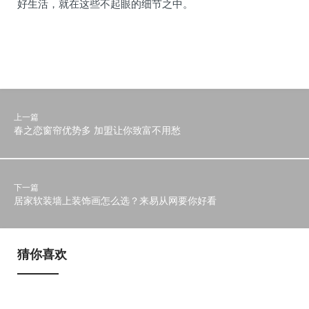
好生活，就在这些不起眼的细节之中。
上一篇
春之恋窗帘优势多 加盟让你致富不用愁
下一篇
居家软装墙上装饰画怎么选？来易从网要你好看
猜你喜欢