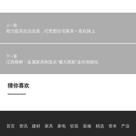
上一篇
助力提高生活品质，纪梵图住宅家具一直在路上
下一篇
江西樟树：金属家具制造从“傻大黑粗”走向智能化
猜你喜欢
首页
资讯
建材
家具
家电
软装
装修
精选
资本
产业