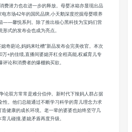
群的消费潜力也在进一步的释放。母婴冰箱亦显现出品
电市场42年的国民品牌,小天鹅深度挖掘母婴喂养
冰箱——馨悦系列。除了推出核心黑科技为宝妈们营
统形式的发布会也成为亮点。
“婆媳奇葩论,妈妈来吐槽”新品发布会完美收官。本次
0万+的佳绩,直播间婆媳开杠全程高能,权威育儿专
爆评论和消费者的爆棚购买欲。
,争论双方常常是难分伯仲。新时代下辣妈人群占据
安全性。他们总能通过不断学习科学的育儿理念力求
打造健康的成长环境。老一辈的婆婆也始终坚守几
育儿碰撞,婆媳矛盾再度升级。