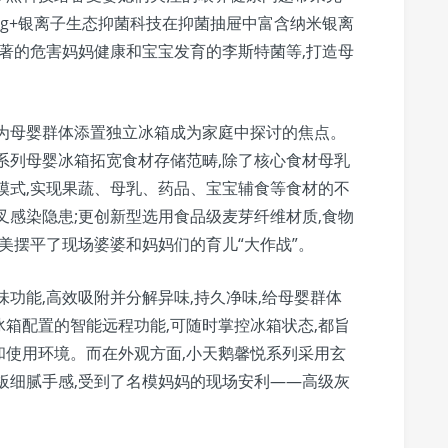
g+银离子生态抑菌科技在抑菌抽屉中富含纳米银离
昭著的危害妈妈健康和宝宝发育的李斯特菌等,打造母
独为母婴群体添置独立冰箱成为家庭中探讨的焦点。
系列母婴冰箱拓宽食材存储范畴,除了核心食材母乳
模式,实现果蔬、母乳、药品、宝宝辅食等食材的不
叉感染隐患;更创新型选用食品级麦芽纤维材质,食物
完美摆平了现场婆婆和妈妈们的育儿“大作战”。
功能,高效吸附并分解异味,持久净味,给母婴群体
箱配置的智能远程功能,可随时掌控冰箱状态,都旨
和使用环境。而在外观方面,小天鹅馨悦系列采用玄
板细腻手感,受到了名模妈妈的现场安利——高级灰