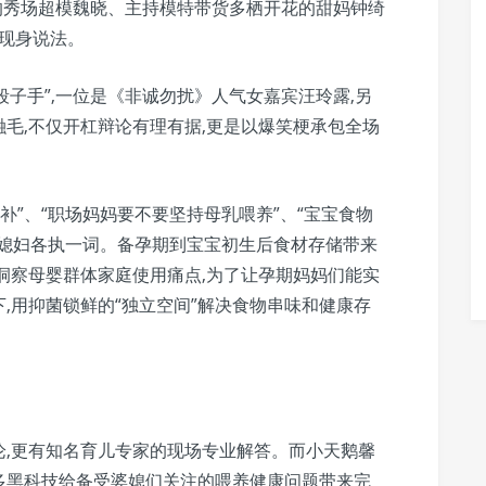
的秀场超模魏晓、主持模特带货多栖开花的甜妈钟绮
现身说法。
段子手”,一位是《非诚勿扰》人气女嘉宾汪玲露,另
毛,不仅开杠辩论有理有据,更是以爆笑梗承包全场
补”、“职场妈妈要不要坚持母乳喂养”、“宝宝食物
婆媳妇各执一词。备孕期到宝宝初生后食材存储带来
洞察母婴群体家庭使用痛点,为了让孕期妈妈们能实
下,用抑菌锁鲜的“独立空间”解决食物串味和健康存
论,更有知名育儿专家的现场专业解答。而小天鹅馨
多黑科技给备受婆媳们关注的喂养健康问题带来完