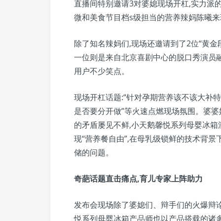
直播间特别邀请3对婆媳现场开杠,实力派
微和美食节目档s级担当的营养辣妈陈曦来
除了知名辣妈们,现场还邀请到了2位“黄金
一位则是来自北京喜剧中心的脱口秀演员融
用户不少笑点。
现场开杠话题:“针对孕期营养该不该大补特
是否要分开做”等火速点燃现场氛围。婆
的矛盾屡见不鲜,小天鹅馨悦系列母婴冰箱
现“营养餐自由”,在母乳级锁鲜的技术背景
储的问题。
奇葩话题直击痛点,育儿专家上阵助力
发布会现场除了婆媳们、辩手们的火爆辩
悦系列母婴冰箱产品师也以产品搭载的诸