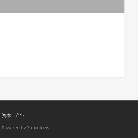
资本
产业
 Powered by
Xunruicms