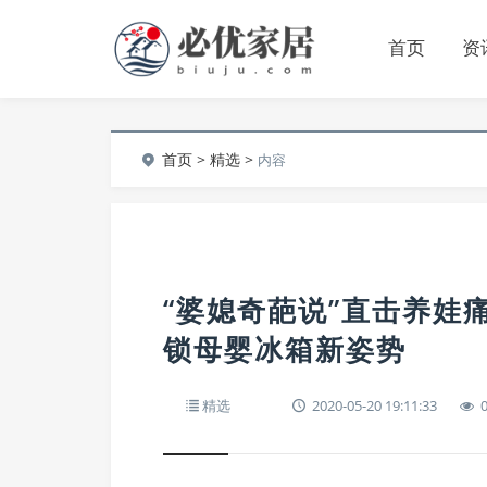
首页
资
首页
>
精选
>
内容
“婆媳奇葩说”直击养娃
锁母婴冰箱新姿势
精选
2020-05-20 19:11:33