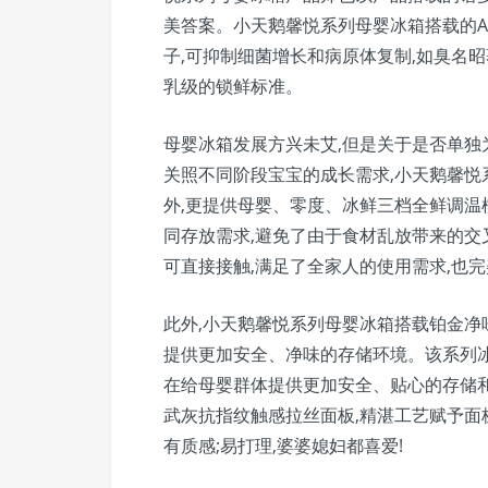
美答案。小天鹅馨悦系列母婴冰箱搭载的A
子,可抑制细菌增长和病原体复制,如臭名
乳级的锁鲜标准。
母婴冰箱发展方兴未艾,但是关于是否单
关照不同阶段宝宝的成长需求,小天鹅馨悦
外,更提供母婴、零度、冰鲜三档全鲜调温
同存放需求,避免了由于食材乱放带来的交
可直接接触,满足了全家人的使用需求,也
此外,小天鹅馨悦系列母婴冰箱搭载铂金净味
提供更加安全、净味的存储环境。该系列冰
在给母婴群体提供更加安全、贴心的存储
武灰抗指纹触感拉丝面板,精湛工艺赋予面
有质感;易打理,婆婆媳妇都喜爱!