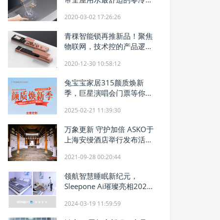
热水器就够了
2020-03-02 17:26:26
青稞智能锁再推新品！聚焦
物联网，技术控的产品逻辑
有何不同？
2020-12-30 10:58:12
兔宝宝家居315颜质焕新
季，巨星演唱会门票等你
拿！
2025-02-21 11:39:30
万象更新 守护加倍 ASKO于
上海安缦酒店举行发布活动
全新Classic 9kg系列淬炼百
2021-09-28 00:20:44
年匠心致美上市
领航智慧睡眠新纪元，
Sleepone Ai璀璨亮相2024
广州家博会！
2024-03-19 11:59:59