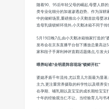
随着90、95后年轻父母的崛起,母婴人
类专业化细分的加速渗透趋势。作为深耕家
中的储鲜场景,重磅推出小天鹅首款母婴
造母乳级锁鲜环境外,小天鹅冰箱不同于传
5月19日晚7点,由小天鹅冰箱独家打造的
发布会在京东直播平台创下播放总量高达5
家和段子手犀利神评直戳话题痛点,引发火
喂养站谁?全明星阵容现场“锁鲜开杠”
婆媳矛盾千年流传,尤以育儿方面最为显著
主力,更注重营养摄取的科学性以及喂养
在孕期、哺乳期以及宝宝的成长期给宝宝
十年的经验观当仁不让。当经验育儿与书本