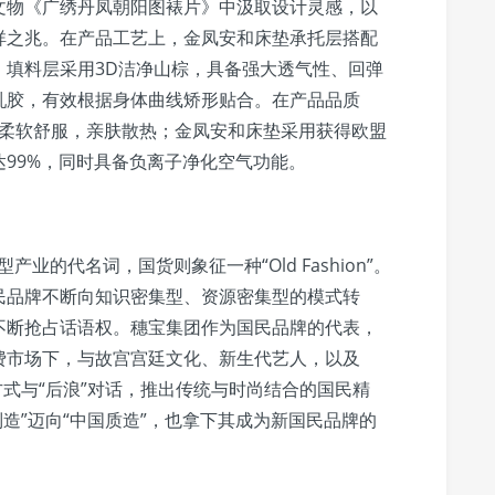
文物《广绣丹凤朝阳图裱片》中汲取设计灵感，以
祥之兆。在产品工艺上，金凤安和床垫承托层搭配
；填料层采用3D洁净山棕，具备强大透气性、回弹
乳胶，有效根据身体曲线矫形贴合。在产品品质
感柔软舒服，亲肤散热；金凤安和床垫采用获得欧盟
99%，同时具备负离子净化空气功能。
集型产业的代名词，国货则象征一种“Old Fashion”。
民品牌不断向知识密集型、资源密集型的模式转
不断抢占话语权。穗宝集团作为国民品牌的代表，
费市场下，与故宫宫廷文化、新生代艺人，以及
方式与“后浪”对话，推出传统与时尚结合的国民精
“中国制造”迈向“中国质造”，也拿下其成为新国民品牌的