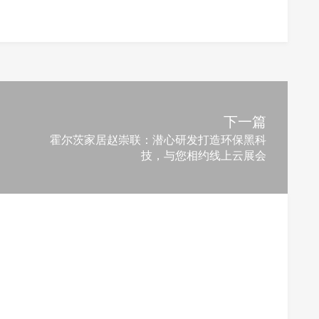
下一篇
霍尔茨家居赵崇联：潜心研发打造环保黑科
技，与您相约线上云展会