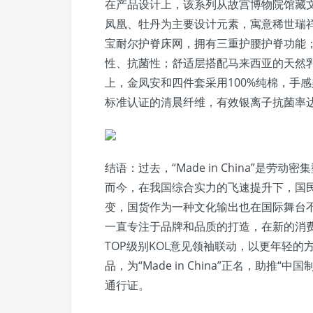
在产品设计上，该系列从故宫博物院馆藏
凤凰、牡丹为主要设计元素，寓意稀世瑞
宝耐尔护脊床网，拥有三重护腰护脊功能
性、抗菌性；舒适层搭配马来西亚的天然
上，金凤安和四件套采用100%纯棉，手
标准认证的清晨纤维，有效银离子抗菌率达
结语：过去，“Made in China”是劳动密
而今，在我国综合实力的飞速提升下，国
变，国货作为一种文化输出也在国际舞台
一直专注于品牌和品质的打造，在新的消
TOP级别KOL意见领袖联动，以更年轻的
品，为“Made in China”正名，助推
通行证。