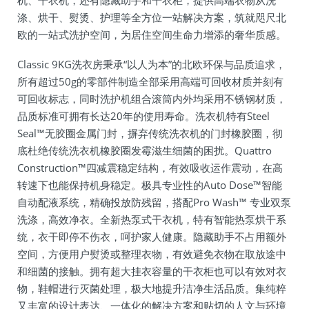
涤、烘干、熨烫、护理等全方位一站解决方案，筑就咫尺北
欧的一站式洗护空间，为居住空间生命力增添的奢华质感。
Classic 9KG洗衣房秉承“以人为本”的北欧环保与品质追求，
所有超过50g的零部件制造全部采用高端可回收材质并刻有
可回收标志，同时洗护机组合滚筒内外均采用不锈钢材质，
品质标准可拥有长达20年的使用寿命。洗衣机特有Steel
Seal™无胶圈金属门封，摒弃传统洗衣机的门封橡胶圈，彻
底杜绝传统洗衣机橡胶圈发霉滋生细菌的困扰。Quattro
Construction™四减震稳定结构，有效吸收运作震动，在高
转速下也能保持机身稳定。极具专业性的Auto Dose™智能
自动配液系统，精确投放防残留，搭配Pro Wash™ 专业双泵
洗涤，高效净衣。全新热泵式干衣机，特有智能热泵烘干系
统，衣干即停不伤衣，呵护家人健康。隐藏助手不占用额外
空间，方便用户熨烫或整理衣物，有效避免衣物在取放途中
和细菌的接触。拥有超大挂衣容量的干衣柜也可以有效对衣
物，鞋帽进行灭菌处理，极大地提升洁净生活品质。集纯粹
又丰富的设计表达、一体化的解决方案和贴切的人文与环境