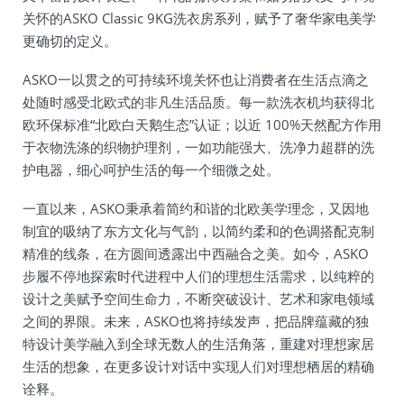
关怀的ASKO Classic 9KG洗衣房系列，赋予了奢华家电美学
更确切的定义。
ASKO一以贯之的可持续环境关怀也让消费者在生活点滴之
处随时感受北欧式的非凡生活品质。每一款洗衣机均获得北
欧环保标准“北欧白天鹅生态”认证；以近 100%天然配方作用
于衣物洗涤的织物护理剂，一如功能强大、洗净力超群的洗
护电器，细心呵护生活的每一个细微之处。
一直以来，ASKO秉承着简约和谐的北欧美学理念，又因地
制宜的吸纳了东方文化与气韵，以简约柔和的色调搭配克制
精准的线条，在方圆间透露出中西融合之美。如今，ASKO
步履不停地探索时代进程中人们的理想生活需求，以纯粹的
设计之美赋予空间生命力，不断突破设计、艺术和家电领域
之间的界限。未来，ASKO也将持续发声，把品牌蕴藏的独
特设计美学融入到全球无数人的生活角落，重建对理想家居
生活的想象，在更多设计对话中实现人们对理想栖居的精确
诠释。