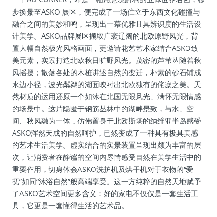
步换景至ASKO 展区，便完成了一场伫立于东西文化碰撞与
融合之间的美妙和鸣，呈现出一幕优雅且具辨识度的生活设
计美学。ASKO品牌展区撷取广袤辽阔的北欧原野风光，背
置大幅自然极光风格画面，更邀请花艺艺术家结合ASKO致
美元素，实景打造北欧秋日旷野风光。茂密的芦苇丛随着秋
风摇摆；散落各处的木桩讲述自然的变迁，朴素的砂石铺成
水边小径，波光粼粼的湖面映衬出北欧独有的侘寂之美。天
然材质的运用还原一个如沐在北国无限风光、满怀无限情感
的场景中。这片隐匿于钢筋丛林中的湖畔景致，与水、空
间、秋风融为一体，仿佛置身于北欧斯堪的纳维亚半岛感受
ASKO浑然天成的自然呵护，已然变成了一种具有极具美感
的艺术生活美学。虚实结合的实景装置呈现出颇为丰富的层
次，让消费者在静谧的空间内尽情感受自然在美学生活中的
重要作用，切身体会ASKO洗护机及烘干机对于衣物的“爱
抚”如同“沐浴自然”般高端享受。这一方纯粹的自然天地赋予
了ASKO艺术空间更多含义：好的家电不仅仅是一套生活工
具，它更是一套懂得生活的艺术品。