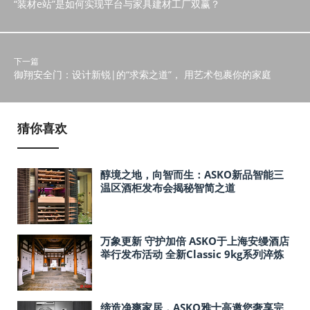
“装材e站”是如何实现平台与家具建材工厂双赢？
下一篇
御翔安全门：设计新锐|的“求索之道”， 用艺术包裹你的家庭
猜你喜欢
醇境之地，向智而生：ASKO新品智能三
温区酒柜发布会揭秘智简之道
万象更新 守护加倍 ASKO于上海安缦酒店
举行发布活动 全新Classic 9kg系列淬炼
百年匠心致美上市
缔造净爽家居，ASKO雅士高邀您奢享完