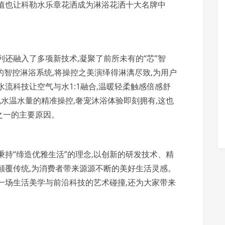
颜值也让科勒水乐章花洒成为淋浴花洒十大名牌中
列还融入了多项新技术,凝聚了前所未有的“芯”智
的智控淋浴系统,将操控之美演绎得淋漓尽致,为用户
流科技让空气与水1:1融合,温暖轻柔触感倍感舒
现水温水量的精准操控,奢宠沐浴体验即刻拥有,这也
之一的主要原因。
秉持“缔造优雅生活”的理念,以创新的研发技术、精
颠覆传统,为消费者带来源源不断的美好生活灵感。
一场生活美学与前沿科技的艺术碰撞,还为大家带来