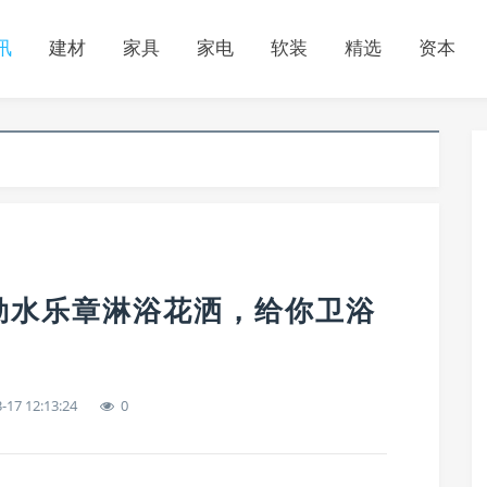
讯
建材
家具
家电
软装
精选
资本
勒水乐章淋浴花洒，给你卫浴
-17 12:13:24
0