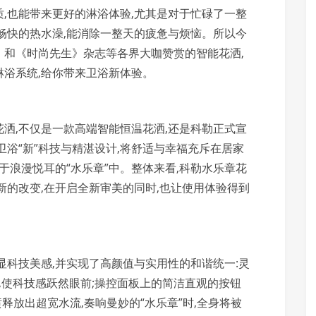
,也能带来更好的淋浴体验,尤其是对于忙碌了一整
畅快的热水澡,能消除一整天的疲惫与烦恼。所以今
》和《时尚先生》杂志等各界大咖赞赏的智能花洒,
浴系统,给你带来卫浴新体验。
洒,不仅是一款高端智能恒温花洒,还是科勒正式宣
卫浴“新”科技与精湛设计,将舒适与幸福充斥在居家
于浪漫悦耳的“水乐章”中。整体来看,科勒水乐章花
新的改变,在开启全新审美的同时,也让使用体验得到
显科技美感,并实现了高颜值与实用性的和谐统一:灵
,使科技感跃然眼前;操控面板上的简洁直观的按钮
顶喷释放出超宽水流,奏响曼妙的“水乐章”时,全身将被