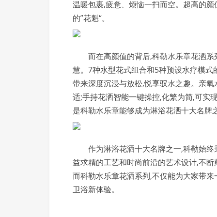
温暖包裹,疲惫、烦恼一扫而空。超高的
的”花魁“。
而在高颜值的背后,科勒水乐章花洒系
慧。7种水型花式组合和5种预设水疗模式
带来深度沉浸与放松,悦享驭水之趣。亲氧水
适;手持花洒智能一键操控,化繁为简,可实
是科勒水乐章能够成为淋浴花洒十大名牌
作为淋浴花洒十大名牌之一,科勒始终
益求精的工艺和时尚前沿的艺术设计,不断
而科勒水乐章花洒系列,不仅能为大家带来
卫浴新体验。