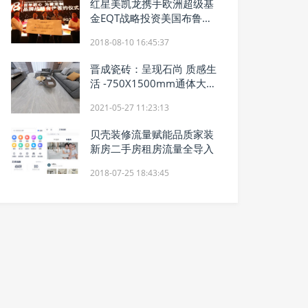
红星美凯龙携手欧洲超级基
金EQT战略投资美国布鲁斯
特打造北美生活方式软装领
2018-08-10 16:45:37
导品牌
晋成瓷砖：呈现石尚 质感生
活 -750X1500mm通体大理
石
2021-05-27 11:23:13
贝壳装修流量赋能品质家装
新房二手房租房流量全导入
2018-07-25 18:43:45