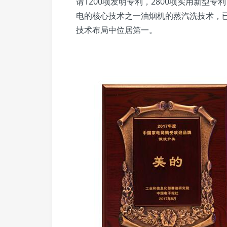
请1200项发明专利，2800项实用新型专
电的核心技术之一油烟机的蒸汽洗技术，已
技术布局中位居第一。