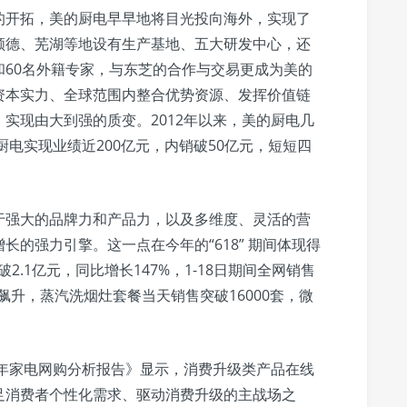
的开拓，美的厨电早早地将目光投向海外，实现了
顺德、芜湖等地设有生产基地、五大研发中心，还
60名外籍专家，与东芝的合作与交易更成为美的
资本实力、全球范围内整合优势资源、发挥价值链
实现由大到强的质变。2012年以来，美的厨电几
厨电实现业绩近200亿元，内销破50亿元，短短四
于强大的品牌力和产品力，以及多维度、灵活的营
的强力引擎。这一点在今年的“618” 期间体现得
2.1亿元，同比增长147%，1-18日期间全网销售
飙升，蒸汽洗烟灶套餐当天销售突破16000套，微
。
半年家电网购分析报告》显示，消费升级类产品在线
足消费者个性化需求、驱动消费升级的主战场之