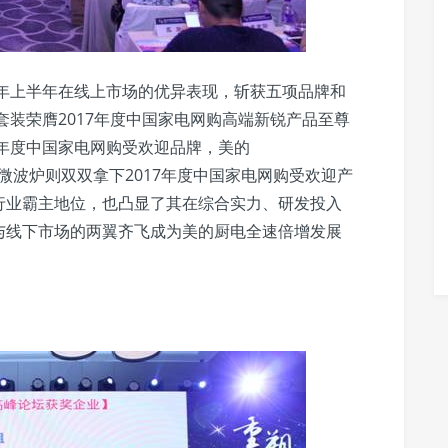
7年上半年在线上市场的优异表现，斩获五项品牌和
烟灶套装荣膺2017年度中国家电网购高端新锐产品至尊
7年度中国家电网购受欢迎品牌，美的
234E微波炉则双双拿下2017年度中国家电网购受欢迎产
行业霸主地位，也凸显了其在综合实力、研发投入
与线下市场的两翼齐飞成为美的厨电全速倍增发展