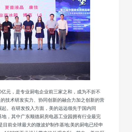
00亿元，是专业厨电企业前三家之和，成为不折不
硬的技术研发实力、协同创新的融合力加之创新的营
崛起。在研发投入方面，美的远远领先于国内同
基地，其中广东顺德厨房电器工业园拥有行业最完
，是目前全球最大的微波炉制作基地;美的厨电已经申