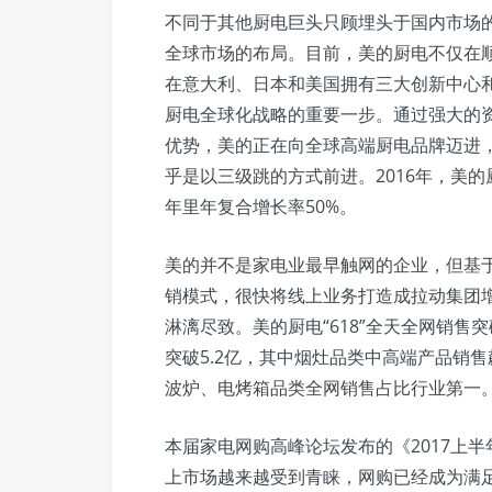
不同于其他厨电巨头只顾埋头于国内市场
全球市场的布局。目前，美的厨电不仅在
在意大利、日本和美国拥有三大创新中心和
厨电全球化战略的重要一步。通过强大的
优势，美的正在向全球高端厨电品牌迈进，
乎是以三级跳的方式前进。2016年，美的
年里年复合增长率50%。
美的并不是家电业最早触网的企业，但基
销模式，很快将线上业务打造成拉动集团增长
淋漓尽致。美的厨电“618”全天全网销售突破
突破5.2亿，其中烟灶品类中高端产品销售
波炉、电烤箱品类全网销售占比行业第一
本届家电网购高峰论坛发布的《2017上
上市场越来越受到青睐，网购已经成为满