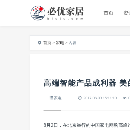
首页
资
首页
>
家电
>
内容
高端智能产品成利器 美
家电
2017-08-03 15:11:10
8月2日，在北京举行的中国家电网购高峰