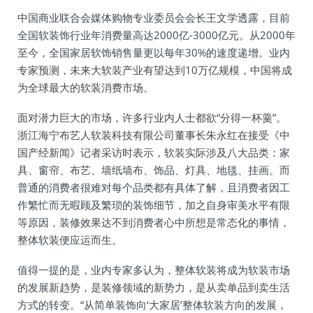
中国商业联合会媒体购物专业委员会会长王文学透露，目前
全国软装饰行业年消费量高达2000亿-3000亿元。从2000年
至今，全国家居软饰销售量更以每年30%的速度递增。业内
专家预测，未来大软装产业有望达到10万亿规模，中国将成
为全球最大的软装消费市场。
面对潜力巨大的市场，许多行业内人士都欲“分得一杯羹”。
浙江海宁布艺人软装科技有限公司董事长朱永红在接受《中
国产经新闻》记者采访时表示，软装实际涉及八大品类：家
具、窗帘、布艺、墙纸墙布、饰品、灯具、地毯、挂画。而
普通的消费者很难对每个品类都有具体了解，且消费者因工
作繁忙而无暇顾及繁琐的装饰细节，加之自身审美水平有限
等原因，装修效果达不到消费者心中所想是常态化的事情，
整体软装便应运而生。
值得一提的是，业内专家多认为，整体软装将成为软装市场
的发展新趋势，是装修领域的新势力，是从卖单品到卖生活
方式的转变。“从简单装饰向‘大家居’整体软装方向的发展，