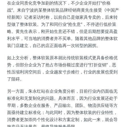
在企业同质化竞争加剧的情况下，不少企业开始打“价格
战”。来自宁波的某整体软装品牌经销商黄先生接受《中国产
经新闻》记者采访时称，以前自己是做家具专卖的，后来转
型做了整体软装。为了和同行业“抢生意”，不停进行低价策
略。黄先生表示，刚开始生意还不错，但是后期想要提高盈
利水平，可当地的消费者并不买单。随着其他品牌的整体软
装门店建立，自己的店正面临再一次转型的困扰。
如上文分析，整体软装原本就比传统软装模式更具备价格优
势，但部分企业为了抢占市场份额过度进行“打折促销”，恶
性压缩利润空间后，企业越发寸步难行，行业的发展也受到
了阻碍。
另一方面，朱永红站在企业角度分析，目前行业内仍面临无
标准化和无复制化的问题。具体而言，因为行业发展还处于
早期，多数企业在服务、产品输出、团队、物流供应链等方
面亟待建立标准化；与此同时，因为整体软装的行业特性，
消费者更加崇尚个性化设计和方案定制，如此一来，就会导
致产品无法量产，最终导致服务受限。