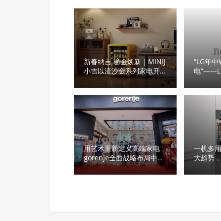
新春纳吉 鎏金焕新｜MINIJ
“LG年
小吉以流沙金系列家电开启
电”——
新年家装新风尚
BOSS
用艺术重新定义高端家电
一机多
gorenje全面战略布局中国
大趋势
市场
择蒸烤