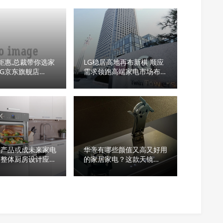
中钜惠,总裁带你选家
LG稳居高地再布新棋 顺应
LG京东旗舰店
需求领跑高端家电市场布局
直播间火爆返场
新生态
用产品或成未来家电
华帝有哪些颜值又高又好用
，整体厨房设计应选
的家居家电？这款天镜
一体机
MAX油烟机C位出道