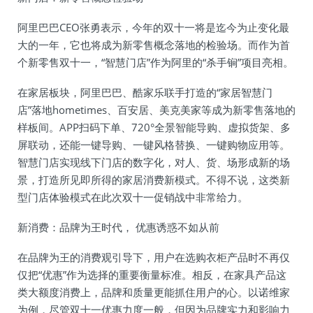
阿里巴巴CEO张勇表示，今年的双十一将是迄今为止变化最
大的一年，它也将成为新零售概念落地的检验场。而作为首
个新零售双十一，“智慧门店”作为阿里的“杀手锏”项目亮相。
在家居板块，阿里巴巴、酷家乐联手打造的“家居智慧门
店”落地hometimes、百安居、美克美家等成为新零售落地的
样板间。APP扫码下单、720°全景智能导购、虚拟货架、多
屏联动，还能一键导购、一键风格替换、一键购物应用等。
智慧门店实现线下门店的数字化，对人、货、场形成新的场
景，打造所见即所得的家居消费新模式。不得不说，这类新
型门店体验模式在此次双十一促销战中非常给力。
新消费：品牌为王时代， 优惠诱惑不如从前
在品牌为王的消费观引导下，用户在选购衣柜产品时不再仅
仅把“优惠”作为选择的重要衡量标准。相反，在家具产品这
类大额度消费上，品牌和质量更能抓住用户的心。以诺维家
为例，尽管双十一优惠力度一般，但因为品牌实力和影响力