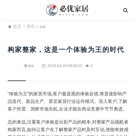
首页
>
资讯
>
内容
构家整家，这是一个体验为王的时代
2019-04-29 09:58:25
0
资讯
“体验为王”的家居市场,客户最直观的体验反馈,将直接影响产
品迭代、新品生产、甚至家居行业运作模式。深入客户,了解
客户所需、洞察市场先机,企业才能在商业竞赛中节节勇进。
总的来说,注重客户体验是出彩产品的根本,对整家产品领航者
构家而言,如何让客户在了解整家产品时及时互动,便能有效感