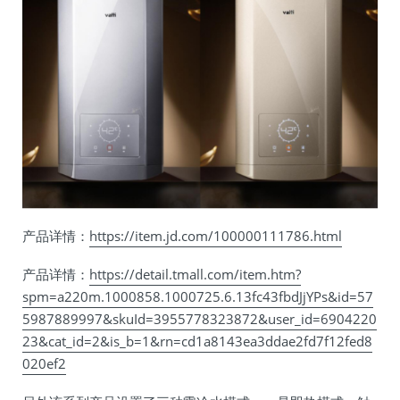
产品详情：
https://item.jd.com/100000111786.html
产品详情：
https://detail.tmall.com/item.htm?
spm=a220m.1000858.1000725.6.13fc43fbdJjYPs&id=57
5987889997&skuId=3955778323872&user_id=6904220
23&cat_id=2&is_b=1&rn=cd1a8143ea3ddae2fd7f12fed8
020ef2