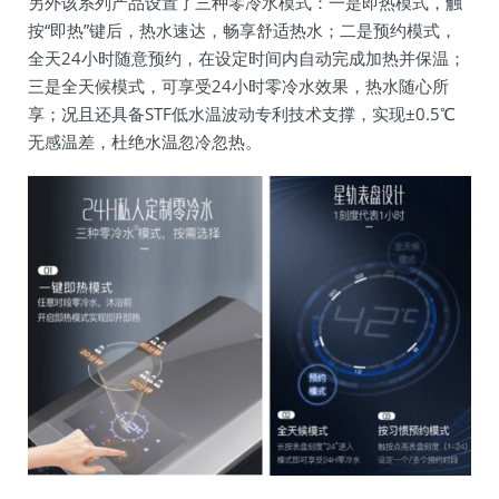
另外该系列产品设置了三种零冷水模式：一是即热模式，触
按“即热”键后，热水速达，畅享舒适热水；二是预约模式，
全天24小时随意预约，在设定时间内自动完成加热并保温；
三是全天候模式，可享受24小时零冷水效果，热水随心所
享；况且还具备STF低水温波动专利技术支撑，实现±0.5℃
无感温差，杜绝水温忽冷忽热。