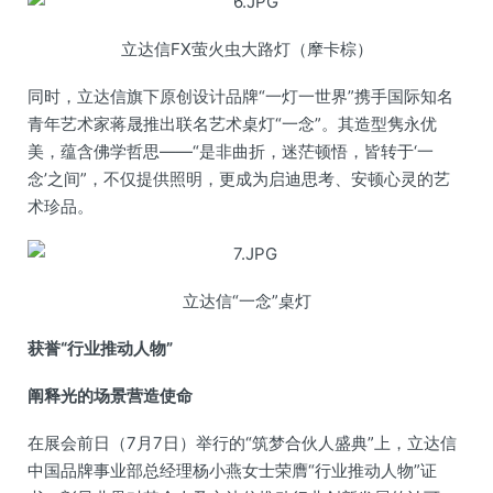
立达信FX萤火虫大路灯（摩卡棕）
同时，立达信旗下原创设计品牌“一灯一世界”携手国际知名
青年艺术家蒋晟推出联名艺术桌灯“一念”。其造型隽永优
美，蕴含佛学哲思——“是非曲折，迷茫顿悟，皆转于‘一
念’之间”，不仅提供照明，更成为启迪思考、安顿心灵的艺
术珍品。
立达信“一念”桌灯
获誉“行业推动人物”
阐释光的场景营造使命
在展会前日（7月7日）举行的“筑梦合伙人盛典”上，立达信
中国品牌事业部总经理杨小燕女士荣膺“行业推动人物”证