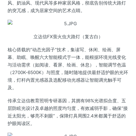
风、奶油风、现代风等多种家居风格，彻底告别传统大路灯
的突兀感，成为居家空间的艺术点睛。
立达信FX萤火虫大路灯（复古白）
核心搭载的“动态光因子”技术，集读写、休闲、绘画、屏
幕、助眠、唤醒六大智能模式于一体，能根据环境光线变化
与活动需求（如阅读、看屏、绘画、休息），智能调节色温
（2700K-6500K）与照度，随时随地提供最舒适护眼的光环
境，灯杆内置光感器及选配移动光感器让智能调光触手可
及。
传承立达信教育照明专研基因，其拥有98%光谱拟合度、五
层防眩光设计及卓越的照度均匀度，有效减弱手影，确保“接
近太阳光，够亮不刺眼”，保障灯具周围2.4米都属于舒适的
护眼阅读区。