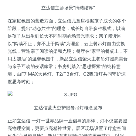
立达信主卧场景“情绪结界”
在家庭氛围的营造方面，立达信儿童房根据孩子成长的各个
阶段，提出“动态共生”的理念，成长灯自带多种模式，以满
足孩子从出生到长大不同时期的场景光需求；亲子阅读区
以“阅读不止，亦不止于阅读”为理念，云上餐吊灯自由变换
光线，营造亲子阅读的柔和光境；餐厅在“家里的餐桌上，不
用太加油”的温馨氛围中，新品立达信萤火虫餐吊灯照亮美食
与亲子互动的夜话家常；书房则踏入“思想探索”的纯粹意
境，由F7 MAX大路灯、T2/T3台灯、C2吸顶灯共同守护深
度思考时刻；
立达信萤火虫护眼餐吊灯概念发布
正如立达信·一灯一世界品牌一直倡导的那样，灯不仅需要照
亮物理空间，更要点亮精神世界。展区现场设置了疗愈空间
作为“心灵栖息地”，新品“石来运转灯”错落置于其中，以光