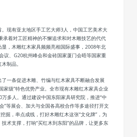
首。现有亚太地区手工艺大师3人，中国工艺美术大
是秉承着对工匠精神的不懈追求和对木雕技艺的代代
显，木雕红木家具频频亮相国际盛事，2008年北
C会议、G20杭州峰会和金砖国家厦门会晤等国家重
红木制品。
出了一条促进木雕、竹编与红木家具不断融合发展
国家级”特色优势产业。全市现有木雕红木家具企业
员10万多人。通过建设中国东阳家具研究院，推进“中
博会”等展会、加大与全国各高校合作等多途径打开文
度挖掘，串点成线，打好木雕红木这张“文化牌”，为
技术支撑，打响“买红木到东阳”的品牌，让更多东