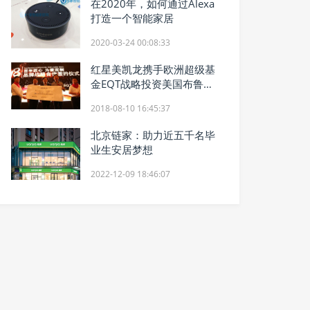
在2020年，如何通过Alexa
打造一个智能家居
2020-03-24 00:08:33
红星美凯龙携手欧洲超级基
金EQT战略投资美国布鲁斯
特打造北美生活方式软装领
2018-08-10 16:45:37
导品牌
北京链家：助力近五千名毕
业生安居梦想
2022-12-09 18:46:07