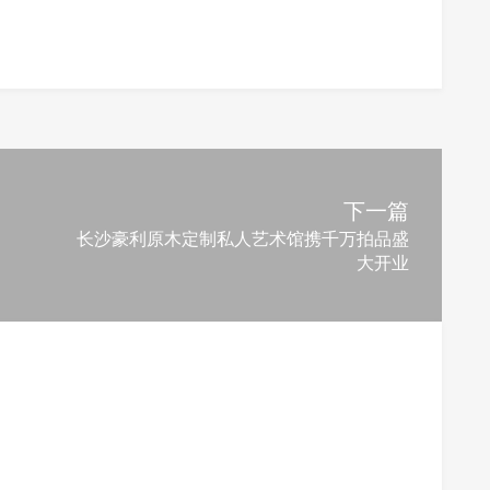
下一篇
长沙豪利原木定制私人艺术馆携千万拍品盛
大开业