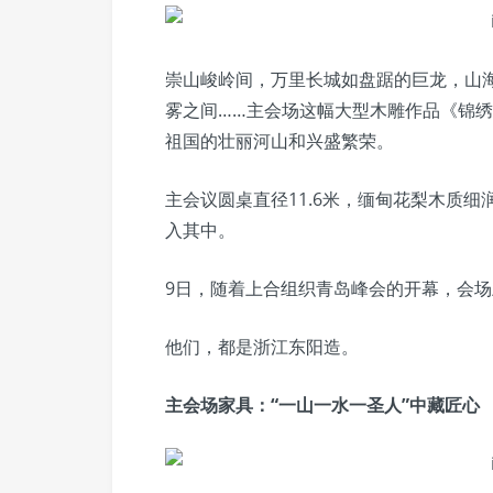
崇山峻岭间，万里长城如盘踞的巨龙，山
雾之间……主会场这幅大型木雕作品《锦绣河
祖国的壮丽河山和兴盛繁荣。
主会议圆桌直径11.6米，缅甸花梨木质细
入其中。
9日，随着上合组织青岛峰会的开幕，会
他们，都是浙江东阳造。
主会场家具：“一山一水一圣人”中藏匠心