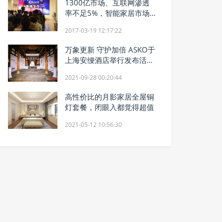
1300亿市场、互联网渗透
率不足5%，智能家居市场
如何成就下一个独角兽？
2017-03-19 12:17:22
万象更新 守护加倍 ASKO于
上海安缦酒店举行发布活动
全新Classic 9kg系列淬炼百
2021-09-28 00:20:44
年匠心致美上市
高性价比的月影家居全屋铜
灯套餐，闭眼入都觉得超值
2021-05-12 10:56:30