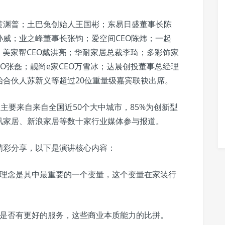
黄渊普；土巴兔创始人王国彬；东易日盛董事长陈
威；业之峰董事长张钧；爱空间CEO陈炜；一起
；美家帮CEO戴洪亮；华耐家居总裁李琦；多彩饰家
CEO张磊；靓尚e家CEO万雪冰；达晨创投董事总经理
合伙人苏新义等超过20位重量级嘉宾联袂出席。
主要来自来自全国近50个大中城市，85%为创新型
讯家居、新浪家居等数十家行业媒体参与报道。
精彩分享，以下是演讲核心内容：
新理念是其中最重要的一个变量，这个变量在家装行
、是否有更好的服务，这些商业本质能力的比拼。